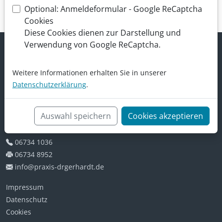
weiter lesen
Optional: Anmeldeformular - Google ReCaptcha
Cookies
Diese Cookies dienen zur Darstellung und
Verwendung von Google ReCaptcha.
Weitere Informationen erhalten Sie in unserer
Datenschutzerklärung
.
Gemeinschaftspraxis Dres. Gerhardt
Auswahl speichern
Cookies akzeptieren
Auf dem Saal 2
55234 Wendelsheim
06734 1036
06734 8952
info@praxis-drgerhardt.de
Impressum
Datenschutz
Cookies