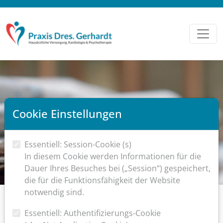
Cookie Einstellungen
Essentiell: Session-Cookie (s)
In diesem Cookie werden Informationen für die
Aktuelles
Dauer Ihres Besuches bei („Session“) gespeichert,
die für die Funktionsfähigkeit der Website
notwendig sind.
Essentiell: Authentifizierungs-Cookie
FACHÄRZTIN-/ARZT GESUCHT !