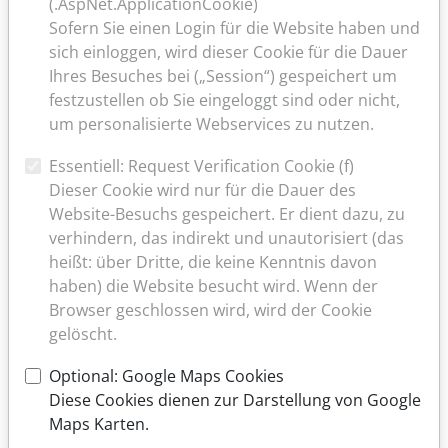
(.AspNet.ApplicationCookie)
Zur Verstärkung unseres Teams suchen wir ab
Sofern Sie einen Login für die Website haben und
sofort ein-/e Fachärztin-/arzt für Allgemeinmedizin
sich einloggen, wird dieser Cookie für die Dauer
oder Innere Medizin. Vollzeit oder auch Teilzeit ist
Ihres Besuches bei („Session“) gespeichert um
möglich.
festzustellen ob Sie eingeloggt sind oder nicht,
um personalisierte Webservices zu nutzen.
...
Essentiell: Request Verification Cookie (f)
Dieser Cookie wird nur für die Dauer des
weiter lesen
Website-Besuchs gespeichert. Er dient dazu, zu
verhindern, das indirekt und unautorisiert (das
heißt: über Dritte, die keine Kenntnis davon
ERKÄLTUNGSBESCHWERDEN
haben) die Website besucht wird. Wenn der
Browser geschlossen wird, wird der Cookie
Mit Ende der Maskenpflicht kehrt auch in unsere
gelöscht.
Praxis ein Stück Normalität zurück. Wir bitten sie
jedoch weiterhin um das
Tragen einer Maske im
Optional: Google Maps Cookies
Falle von Erkältungssymptomen
.
Diese Cookies dienen zur Darstellung von Google
Maps Karten.