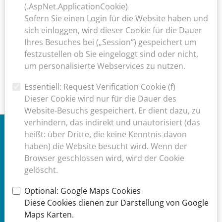
(.AspNet.ApplicationCookie)
Telefonnummer Rettungsdienst (in
Sofern Sie einen Login für die Website haben und
medizinischen
sich einloggen, wird dieser Cookie für die Dauer
Notfällen):
112
Ihres Besuches bei („Session“) gespeichert um
Giftinformationszentrale
festzustellen ob Sie eingeloggt sind oder nicht,
Rheinland-
um personalisierte Webservices zu nutzen.
Pfalz:
06131/19
Essentiell: Request Verification Cookie (f)
240
Dieser Cookie wird nur für die Dauer des
Website-Besuchs gespeichert. Er dient dazu, zu
verhindern, das indirekt und unautorisiert (das
heißt: über Dritte, die keine Kenntnis davon
PRAXISURLAUB
haben) die Website besucht wird. Wenn der
Browser geschlossen wird, wird der Cookie
gelöscht.
Die
Optional: Google Maps Cookies
Praxis
Diese Cookies dienen zur Darstellung von Google
ist
Maps Karten.
geschlossen: