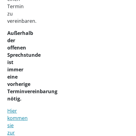
Termin
zu
vereinbaren.
Außerhalb
der
offenen
Sprechstunde
ist
immer
eine
vorherige
Terminvereinbarung
nötig.
Hier
kommen
sie
zur