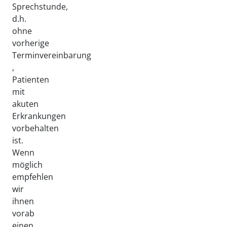
Sprechstunde,
d.h.
ohne
vorherige
Terminvereinbarung
,
Patienten
mit
akuten
Erkrankungen
vorbehalten
ist.
Wenn
möglich
empfehlen
wir
ihnen
vorab
einen