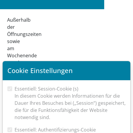
Außerhalb
der
Öffnungszeiten
sowie
am
Wochenende
wenden
Cookie Einstellungen
sie
sich
bitte
Essentiell: Session-Cookie (s)
an
In diesem Cookie werden Informationen für die
die
Dauer Ihres Besuches bei („Session“) gespeichert,
ärztliche Bereitschaftsdienstzentrale
die für die Funktionsfähigkeit der Website
in
notwendig sind.
Alzey Tel.:
116
117
Essentiell: Authentifizierungs-Cookie