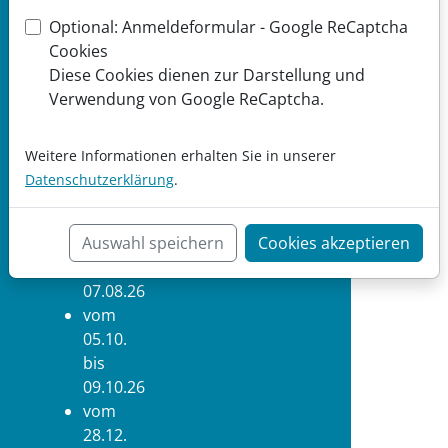
Optional: Anmeldeformular - Google ReCaptcha
vom
Cookies
16.02.
Diese Cookies dienen zur Darstellung und
bis
Verwendung von Google ReCaptcha.
17.02.26
vom
06.04.
Weitere Informationen erhalten Sie in unserer
bis
Datenschutzerklärung
.
10.04.26
vom
Auswahl speichern
Cookies akzeptieren
20.07.
bis
07.08.26
vom
05.10.
bis
09.10.26
vom
28.12.